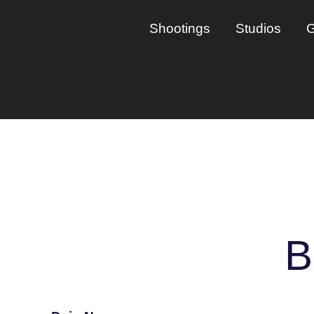
Shootings
Studios
G
B