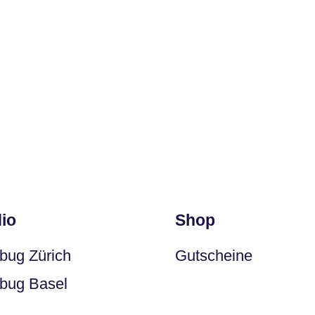
LET'S STAY CONNECTED
#love
io
Shop
bug Zürich
Gutscheine
bug Basel