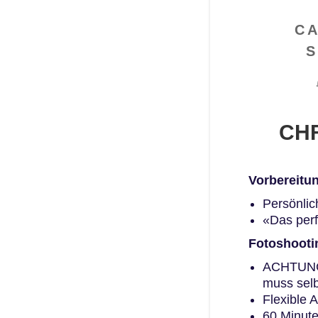
C
CH
Vorbereitu
Persönlic
«Das perf
Fotoshooti
ACHTUNG!
muss selb
Flexible A
60 Minute