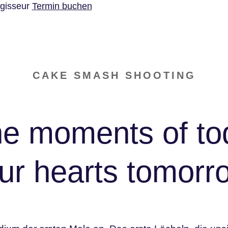
gisseur
Termin buchen
alerie
Über uns
Fotoshooting Gutschein
CAKE SMASH SHOOTING
he moments of to
ur hearts tomorr