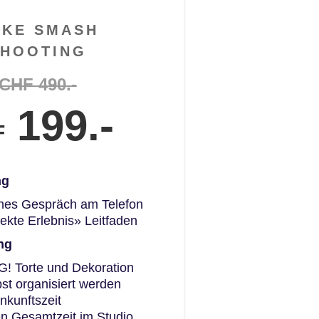
o
AKE SMASH
w
SHOOTING
CHF 490.-
199.-
F
ng
hes Gespräch am Telefon
ekte Erlebnis» Leitfaden
ng
 Torte und Dekoration
st organisiert werden
nkunftszeit
n Gesamtzeit im Studio