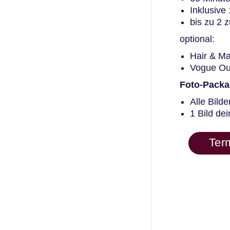
Inklusive 
bis zu 2 
optional:
Hair & M
Vogue Out
Foto-Packa
Alle Bilde
1 Bild dei
Ter