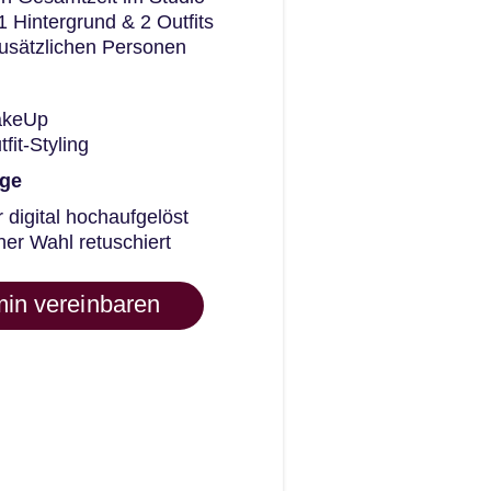
1 Hintergrund & 2 Outfits
zusätzlichen Personen
akeUp
fit-Styling
ge
r digital hochaufgelöst
ner Wahl retuschiert
min vereinbaren