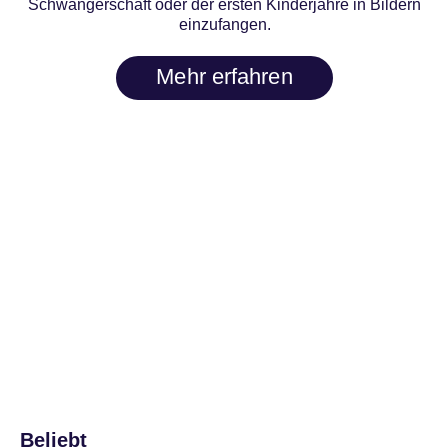
Schwangerschaft oder der ersten Kinderjahre in Bildern
einzufangen.
Mehr erfahren
LET'S STAY CONNECTED
#lovebug
Beliebt